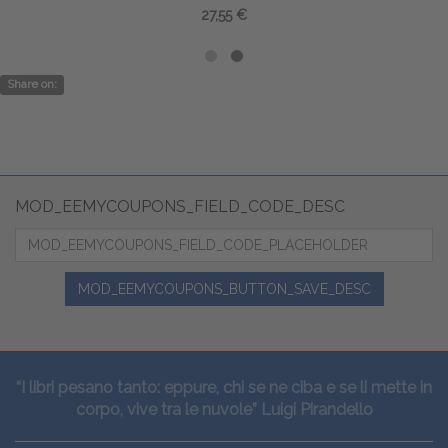
27,55 €
Share on:
MOD_EEMYCOUPONS_FIELD_CODE_DESC
MOD_EEMYCOUPONS_BUTTON_SAVE_DESC
“I libri pesano tanto: eppure, chi se ne ciba e se li mette in
corpo, vive tra le nuvole” Luigi Pirandello