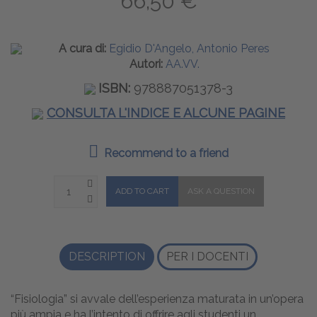
66,50 €
A cura di:
Egidio D'Angelo, Antonio Peres
Autori:
AA.VV.
ISBN:
978887051378-3
CONSULTA L'INDICE E ALCUNE PAGINE
Recommend to a friend
DESCRIPTION
PER I DOCENTI
“Fisiologia” si avvale dell’esperienza maturata in un’opera
più ampia e ha l’intento di offrire agli studenti un