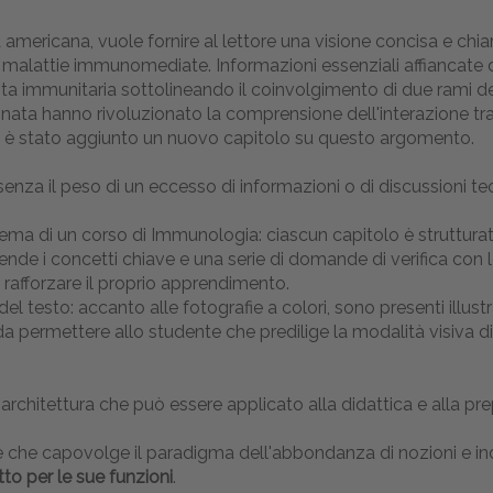
 americana, vuole fornire al lettore una visione concisa e chiar
le malattie immunomediate. Informazioni essenziali affiancat
osta immunitaria sottolineando il coinvolgimento di due rami del
ata hanno rivoluzionato la comprensione dell'interazione tr
to, è stato aggiunto un nuovo capitolo su questo argomento.
za il peso di un eccesso di informazioni o di discussioni teor
ema di un corso di Immunologia: ciascun capitolo è strutturat
ende i concetti chiave e una serie di domande di verifica con 
 rafforzare il proprio apprendimento.
del testo: accanto alle fotografie a colori, sono presenti illus
sì da permettere allo studente che predilige la modalità visiv
chitettura che può essere applicato alla didattica e alla prepa
e che capovolge il paradigma dell'abbondanza di nozioni e indica 
tto per le sue funzioni
.