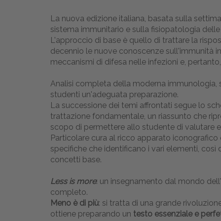
La nuova edizione italiana, basata sulla settima
sistema immunitario e sulla fisiopatologia del
L'approccio di base è quello di trattare la risp
decennio le nuove conoscenze sull'immunità inn
meccanismi di difesa nelle infezioni e, pertan
Analisi completa della moderna immunologia, sen
studenti un'adeguata preparazione.
La successione dei temi affrontati segue lo sch
trattazione fondamentale, un riassunto che ripr
scopo di permettere allo studente di valutare e
Particolare cura al ricco apparato iconografico 
specifiche che identificano i vari elementi, co
concetti base.
Less is more
: un insegnamento dal mondo dell'ar
completo.
Meno è di più
: si tratta di una grande rivoluzion
ottiene preparando un
testo essenziale e perfe