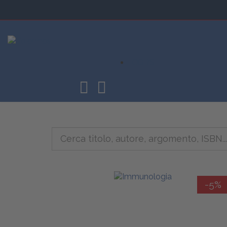
CORSI
-5%