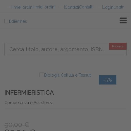
I miei ordini
Contatti
Login
TOGG
Ricerca
-5%
INFERMIERISTICA
Competenza e Assistenza
90,00 €