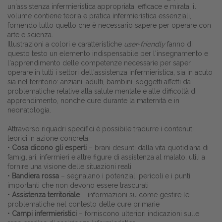
un'assistenza infermieristica appropriata, efficace e mirata, il
volume contiene teoria e pratica infermieristica essenziali,
fornendo tutto quello che è necessario sapere per operare con
arte e scienza.
Illustrazioni a colori e caratteristiche
user-friendly
fanno di
questo testo un elemento indispensabile per l'insegnamento e
l'apprendimento delle competenze necessarie per saper
operare in tutti i settori dell'assistenza infermieristica, sia in acuto
sia nel territorio: anziani, adulti, bambini, soggetti affetti da
problematiche relative alla salute mentale e alle difficoltà di
apprendimento, nonché cure durante la maternità e in
neonatologia.
Attraverso riquadri specifici è possibile tradurre i contenuti
teorici in azione concreta.
•
Cosa dicono gli esperti
– brani desunti dalla vita quotidiana di
famigliari, infermieri e altre figure di assistenza al malato, utili a
fornire una visione delle situazioni reali
•
Bandiera rossa
– segnalano i potenziali pericoli e i punti
importanti che non devono essere trascurati
•
Assistenza territoriale
– informazioni su come gestire le
problematiche nel contesto delle cure primarie
•
Campi infermieristici
– forniscono ulteriori indicazioni sulle