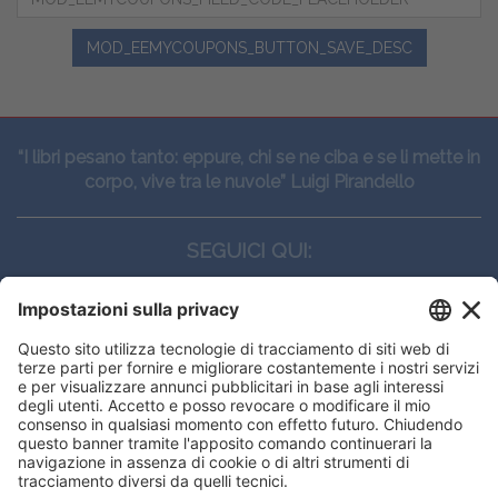
MOD_EEMYCOUPONS_BUTTON_SAVE_DESC
“I libri pesano tanto: eppure, chi se ne ciba e se li mette in
corpo, vive tra le nuvole” Luigi Pirandello
SEGUICI QUI:
CONTATTI
Edi.Ermes srl
Viale E. Forlanini, 21 - 20134, Milano
(+39)027021121
E-mail:
eeinfo@eenet.it