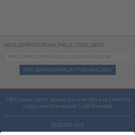
MOD_EEMYCOUPONS_FIELD_CODE_DESC
MOD_EEMYCOUPONS_BUTTON_SAVE_DESC
“I libri pesano tanto: eppure, chi se ne ciba e se li mette in
corpo, vive tra le nuvole” Luigi Pirandello
SEGUICI QUI: