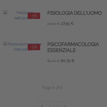
FISIOLOGIA DELL'UOMO
-5%
27,55 €
29,00 €
PSICOFARMACOLOGIA
-5%
ESSENZIALE
80,75 €
85,00 €
Page 8 of 8
«
‹
›
»