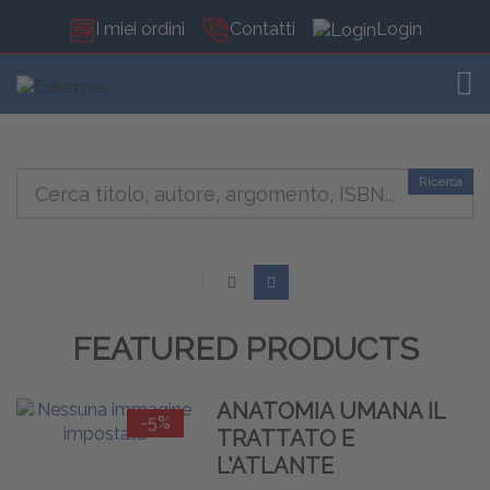
I miei ordini
Contatti
Login
TOG
Ricerca
FEATURED PRODUCTS
ANATOMIA UMANA IL
-5%
TRATTATO E
L'ATLANTE