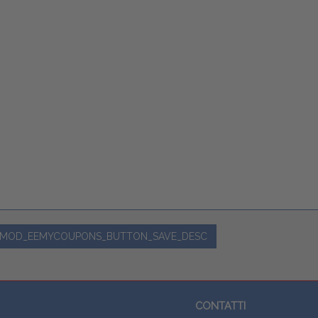
MOD_EEMYCOUPONS_BUTTON_SAVE_DESC
CONTATTI