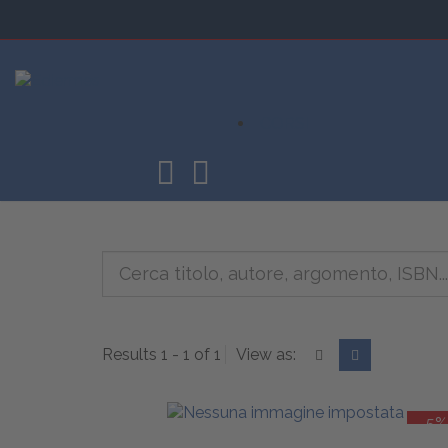
CORSI
Results 1 - 1 of 1
View as:
-5%