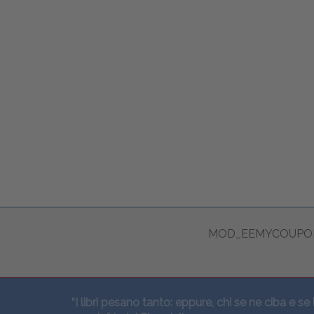
MOD_EEMYCOUPON
“I libri pesano tanto: eppure, chi se ne ciba e se 