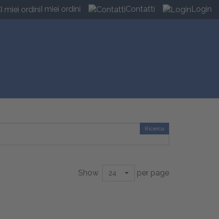
I miei ordini
Contatti
Login
Ricerca
Show
per page
24