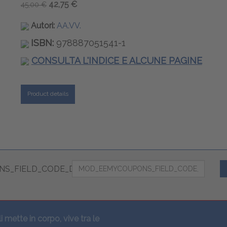
42,75 €
45,00 €
Autori:
AA.VV.
ISBN:
978887051541-1
CONSULTA L'INDICE E ALCUNE PAGINE
Product details
S_FIELD_CODE_DESC
li mette in corpo, vive tra le