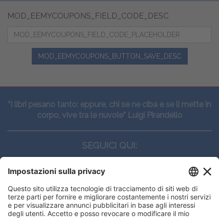
MOD_EEMYCOUPONS_FIELD_CODE_DESC
MOD_EEMYCOUPONS_BUTTON_SAVE_DESC
“I libri pesano tanto: eppure, chi se ne ciba e se li mette in
corpo, vive tra le nuvole” Luigi Pirandello
SEGUICI QUI:
CONTATTI
Edi.Ermes srl