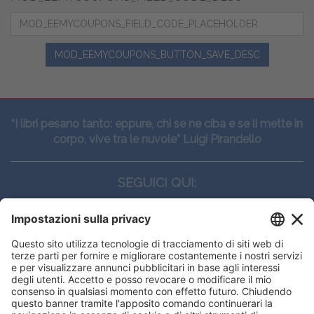
MOD_EEMYCOUPONS_BUTTON_SAVE_DESC
“I libri pesano tanto: eppure, chi se ne ciba e se li mette in
corpo, vive tra le nuvole” Luigi Pirandello
SEGUICI QUI:
CONTATTI
Edi.Ermes srl
Viale E. Forlanini, 21 - 20134, Milano