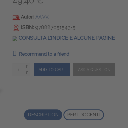
49,40 €
Autori:
AA.VV.
ISBN:
978887051543-5
CONSULTA L'INDICE E ALCUNE PAGINE
Recommend to a friend
DESCRIPTION
PER I DOCENTI