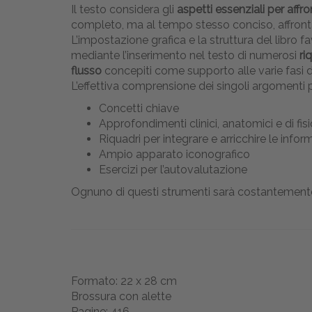
Il testo considera gli
aspetti essenziali per affro
completo, ma al tempo stesso conciso, affront
L’impostazione grafica e la struttura del libro f
mediante l’inserimento nel testo di numerosi
ri
flusso
concepiti come supporto alle varie fasi d
L’effettiva comprensione dei singoli argomenti 
Concetti chiave
Approfondimenti clinici, anatomici e di fis
Riquadri per integrare e arricchire le infor
Ampio apparato iconografico
Esercizi per l’autovalutazione
Ognuno di questi strumenti sarà costantemente 
Formato: 22 x 28 cm
Brossura con alette
Pagine: 416