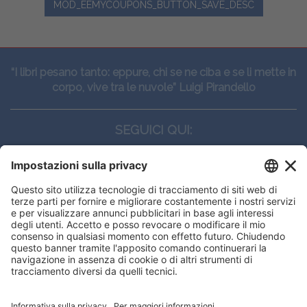
MOD_EEMYCOUPONS_BUTTON_SAVE_DESC
“I libri pesano tanto: eppure, chi se ne ciba e se li mette in
corpo, vive tra le nuvole” Luigi Pirandello
SEGUICI QUI:
CONTATTI
Edi.Ermes srl
Viale E. Forlanini, 21 - 20134, Milano
(+39)027021121
E-mail:
eeinfo@eenet.it
This website uses cookies to ensure
Partita IVA e Codice Fiscale: 02254790153
you get the best experience on our