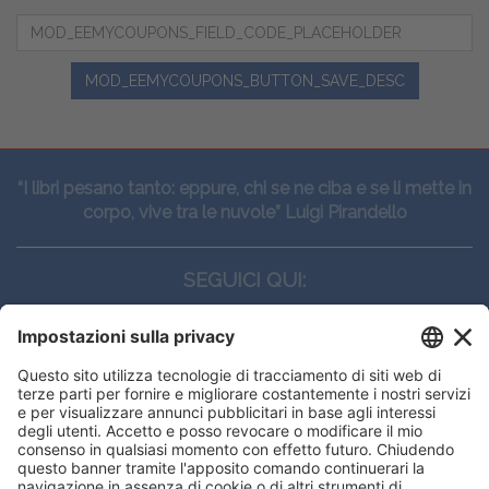
MOD_EEMYCOUPONS_BUTTON_SAVE_DESC
“I libri pesano tanto: eppure, chi se ne ciba e se li mette in
corpo, vive tra le nuvole” Luigi Pirandello
SEGUICI QUI:
CONTATTI
Edi.Ermes srl
Viale E. Forlanini, 21 - 20134, Milano
(+39)027021121