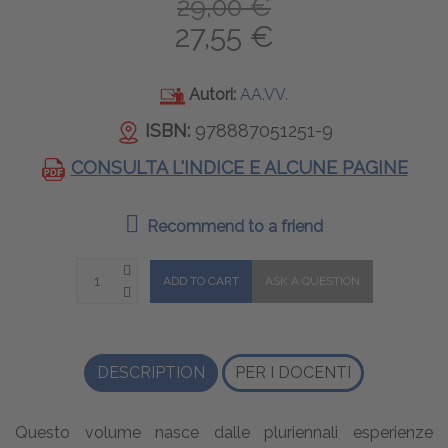
29,00 €
27,55 €
Autori:
AA.VV.
ISBN:
978887051251-9
CONSULTA L'INDICE E ALCUNE PAGINE
Recommend to a friend
DESCRIPTION
PER I DOCENTI
Questo volume nasce dalle pluriennali esperienze