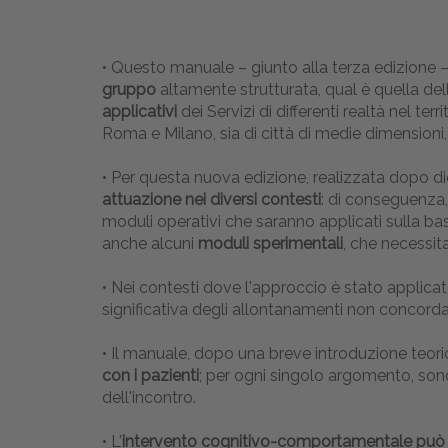
• Questo manuale – giunto alla terza edizione – 
gruppo
altamente strutturata, qual è quella d
applicativi
dei Servizi di differenti realtà nel ter
Roma e Milano, sia di città di medie dimension
• Per questa nuova edizione, realizzata dopo di
attuazione nei diversi contesti
: di conseguenza, 
moduli operativi che saranno applicati sulla base
anche alcuni
moduli sperimentali
, che necessita
• Nei contesti dove l'approccio è stato applicato, 
significativa degli allontanamenti non concorda
• Il manuale, dopo una breve introduzione teoric
con i pazienti
; per ogni singolo argomento, sono
dell'incontro.
• L'
intervento cognitivo-comportamentale può e