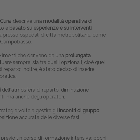
 Cura
: descrive una
modalità operativa di
to è
basato su esperienze e su interventi
ia presso ospedali di città metropolitane, come
 e Campobasso.
gerimenti che derivano da una
prolungata
ttuare sempre, sia tra quelli opzionali, cioè quei
eparto; inoltre, è stato deciso di inserire
pratica.
i
dell'atmosfera di reparto, diminuzione
ti, ma anche degli operatori.
trategie volte a gestire gli
incontri di gruppo
osizione accurata delle diverse fasi
, previo un corso di formazione intensiva: pochi