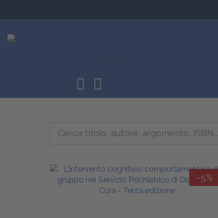
CORSI
-5%