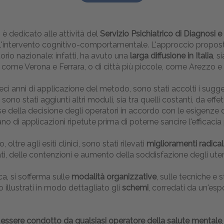
è dedicato alle attività del
Servizio Psichiatrico di Diagnosi e
ell'intervento cognitivo-comportamentale. L'approccio propos
ritorio nazionale: infatti, ha avuto una
larga diffusione in Italia
, s
i, come Verona e Ferrara, o di città più piccole, come Arezzo
eci anni di applicazione del metodo, sono stati accolti i sug
sono stati aggiunti altri moduli, sia tra quelli costanti, da effe
 della decisione degli operatori in accordo con le esigenze di r
no di applicazioni ripetute prima di poterne sancire l'efficacia 
oltre agli esiti clinici, sono stati rilevati
miglioramenti radical
ti, delle contenzioni e aumento della soddisfazione degli uten
a, si sofferma sulle
modalità organizzative
, sulle tecniche e s
 illustrati in modo dettagliato gli
schemi
, corredati da un'esp
ssere condotto da qualsiasi operatore della salute mentale