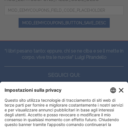
MOD_EEMYCOUPONS_BUTTON_SAVE_DESC
“I libri pesano tanto: eppure, chi se ne ciba e se li mette in
corpo, vive tra le nuvole” Luigi Pirandello
SEGUICI QUI:
CONTATTI
Edi.Ermes srl
Viale E. Forlanini, 21 - 20134, Milano