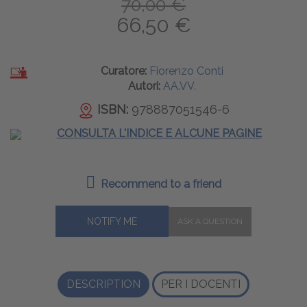
70,00 €
66,50 €
Curatore:
Fiorenzo Conti
Autori:
AA.VV.
ISBN:
978887051546-6
CONSULTA L'INDICE E ALCUNE PAGINE
Recommend to a friend
NOTIFY ME
DESCRIPTION
PER I DOCENTI