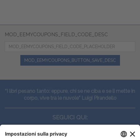
MOD_EEMYCOUPONS_FIELD_CODE_DESC
MOD_EEMYCOUPONS_BUTTON_SAVE_DESC
“I libri pesano tanto: eppure, chi se ne ciba e se li mette in
corpo, vive tra le nuvole” Luigi Pirandello
SEGUICI QUI: