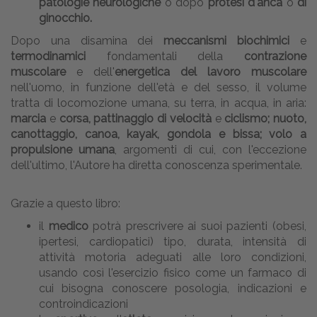
patologie neurologiche
o dopo
protesi d'anca
o
di
ginocchio.
Dopo una disamina dei
meccanismi biochimici
e
termodinamici
fondamentali della
contrazione
muscolare
e dell'
energetica del lavoro muscolare
nell'uomo, in funzione dell'età e del sesso, il volume
tratta di locomozione umana, su terra, in acqua, in aria:
marcia
e
corsa, pattinaggio di velocità
e
ciclismo; nuoto,
canottaggio, canoa, kayak, gondola e bissa; volo a
propulsione umana
, argomenti di cui, con l'eccezione
dell'ultimo, l'Autore ha diretta conoscenza sperimentale.
Grazie a questo libro:
il
medico
potrà prescrivere ai suoi pazienti (obesi,
ipertesi, cardiopatici) tipo, durata, intensità di
attività motoria adeguati alle loro condizioni,
usando così l'esercizio fisico come un farmaco di
cui bisogna conoscere posologia, indicazioni e
controindicazioni