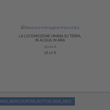
LA LOCOMOZIONE UMANA SU TERRA,
FISIOLOG
IN ACQUA, IN ARIA
38,00 €
36,10 €
MOD_EEMYCOUPONS_BUTTON_SAVE_DESC