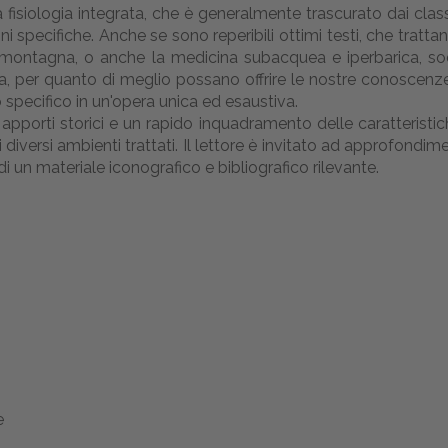
 fisiologia integrata, che è generalmente trascurato dai classi
 specifiche. Anche se sono reperibili ottimi testi, che tratt
i montagna, o anche la medicina subacquea e iperbarica, sodd
ta, per quanto di meglio possano offrire le nostre conoscen
 specifico in un'opera unica ed esaustiva.
pporti storici e un rapido inquadramento delle caratteristic
 diversi ambienti trattati. Il lettore è invitato ad approfondimen
i un materiale iconografico e bibliografico rilevante.
e