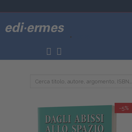
CORSI
-5%