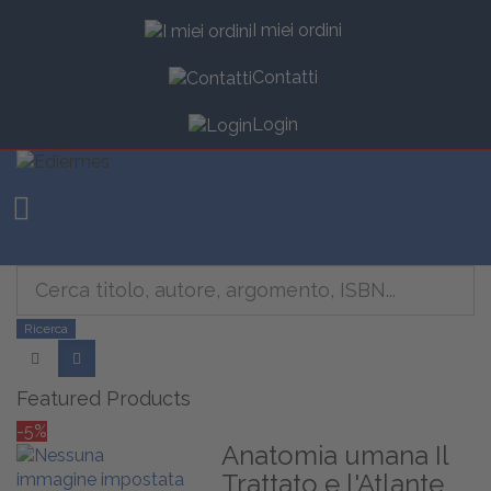
I miei ordini
Contatti
Login
Toggle menu
Ricerca
Featured Products
-5%
Anatomia umana Il
Trattato e l'Atlante