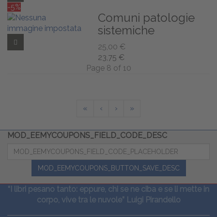
-5%
Comuni patologie
sistemiche
Add to Wishlist
25,00 €
23,75 €
Page 8 of 10
«
‹
›
»
MOD_EEMYCOUPONS_FIELD_CODE_DESC
MOD_EEMYCOUPONS_BUTTON_SAVE_DESC
“I libri pesano tanto: eppure, chi se ne ciba e se li mette in
corpo, vive tra le nuvole” Luigi Pirandello