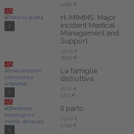
12,83 €
-5%
H-MIMMS. Major
incident Medical
Add to Wishlist
Management and
Support
30,00 €
28,50 €
-5%
La famiglia
distruttiva
18,00 €
Add to Wishlist
17,10 €
-5%
Il parto
29,00 €
27,55 €
Add to Wishlist