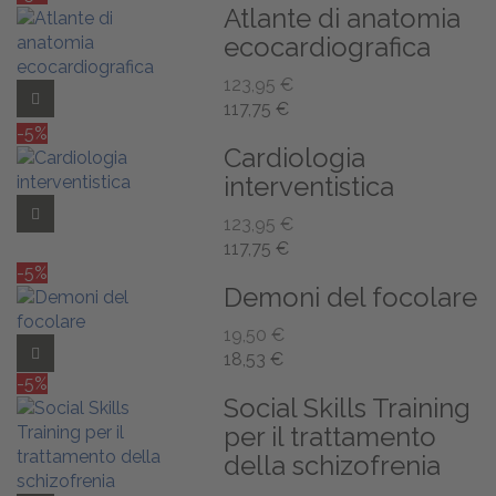
Atlante di anatomia
ecocardiografica
123,95 €
Add to Wishlist
117,75 €
-5%
Cardiologia
interventistica
Add to Wishlist
123,95 €
117,75 €
-5%
Demoni del focolare
19,50 €
Add to Wishlist
18,53 €
-5%
Social Skills Training
per il trattamento
della schizofrenia