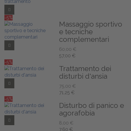
Add to Wishlist
-5%
Massaggio sportivo
e tecniche
complementari
Add to Wishlist
60,00 €
57,00 €
-5%
Trattamento dei
disturbi d'ansia
Add to Wishlist
75,00 €
71,25 €
-5%
Disturbo di panico e
agorafobia
Add to Wishlist
8,00 €
7,60 €