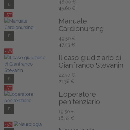
48,00 €
Add to Wishlist
45,60 €
-5%
Manuale
Cardionursing
Add to Wishlist
49,50 €
47,03 €
-5%
Il caso giudiziario di
Gianfranco Stevanin
22,50 €
Add to Wishlist
21,38 €
-5%
L'operatore
penitenziario
Add to Wishlist
19,50 €
18,53 €
-5%