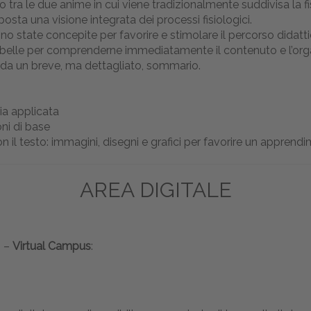
o tra le due anime in cui viene tradizionalmente suddivisa la fis
posta una visione integrata dei processi fisiologici.
sono state concepite per favorire e stimolare il percorso didat
elle per comprenderne immediatamente il contenuto e l’organiz
 da un breve, ma dettagliato, sommario.
gia applicata
oni di base
n il testo: immagini, disegni e grafici per favorire un apprendi
AREA DIGITALE
b –
Virtual Campus
: