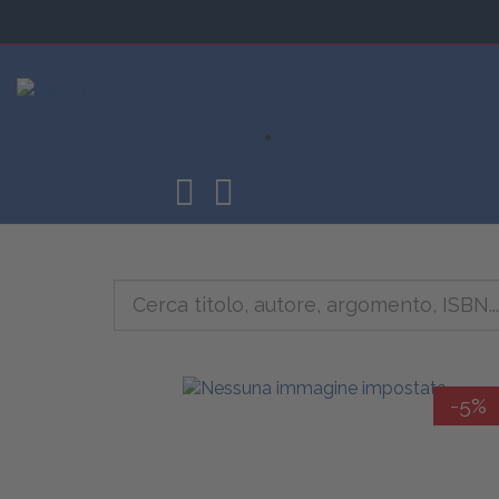
CORSI
-5%