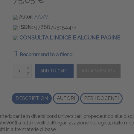
Autori:
AA.VV.
ISBN:
978887051544-2
CONSULTA L'INDICE E ALCUNE PAGINE
Recommend to a friend
DESCRIPTION
AUTORI
PER I DOCENTI
terizzante in diversi corsi universitari: propedeutico alle disci
 viventi
a tutti i livelli dell’organizzazione biologica, dalle mo
ti in altre materie di base.