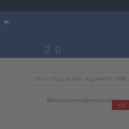
CORSI
-5%