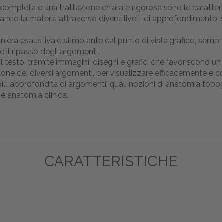
ompleta e una trattazione chiara e rigorosa sono le caratteri
o la materia attraverso diversi livelli di approfondimento, s
era esaustiva e stimolante dal punto di vista grafico, sempre 
 e il ripasso degli argomenti.
il testo, tramite immagini, disegni e grafici che favoriscono u
ione dei diversi argomenti, per visualizzare efficacemente e 
più approfondita di argomenti, quali nozioni di anatomia topo
e anatomia clinica.
CARATTERISTICHE