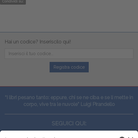
Condividi su:
Hai un codice? Inseriscilo qui!
Registra codice
“I libri pesano tanto: eppure, chi se ne ciba e se li mette in
corpo, vive tra le nuvole” Luigi Pirandello
SEGUICI QUI: