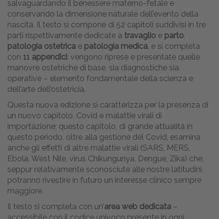
salvaguardando il benessere materno-fetale e
conservando la dimensione naturale dell’evento della
nascita. Il testo si compone di 52 capitoli suddivisi in tre
parti rispettivamente dedicate a
travaglio
e
parto
,
patologia ostetrica
e
patologia medica
, e si completa
con
11 appendici
: vengono riprese e presentate quelle
manovre ostetriche di base, sia diagnostiche sia
operative – elemento fondamentale della scienza e
dell’arte dell’ostetricia.
Questa nuova edizione si caratterizza per la presenza di
un nuovo capitolo, Covid e malattie virali di
importazione; questo capitolo, di grande attualità in
questo periodo, oltre alla gestione del Covid, esamina
anche gli effetti di altre malattie virali (SARS, MERS,
Ebola, West Nile, virus Chikungunya, Dengue, Zika) che,
seppur relativamente sconosciute alle nostre latitudini,
potranno rivestire in futuro un interesse clinico sempre
maggiore.
Il testo si completa con un’
area web dedicata
–
accessibile con il codice univoco presente in ogni