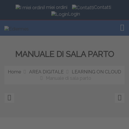
I miei ordini
Contatti
Login
TOG
MANUALE DI SALA PARTO
Home
AREA DIGITALE
LEARNING ON CLOUD
Manuale di sala parto
VALUTAZIONE
G
CLINICA
al
NEURO-
fi
MUSCOLO-