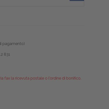
 di pagamento)
12 831
ax la ricevuta postale o l'ordine di bonifico.