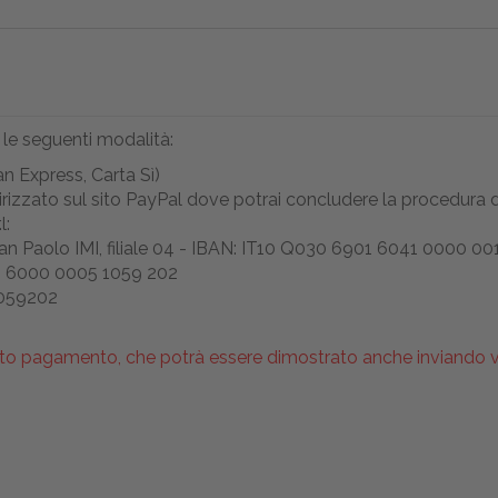
 le seguenti modalità:
n Express, Carta Sì)
ndirizzato sul sito PayPal dove potrai concludere la procedura
l:
n Paolo IMI, filiale 04 - IBAN: IT10 Q030 6901 6041 0000 00
1 6000 0005 1059 202
51059202
to pagamento, che potrà essere dimostrato anche inviando via f