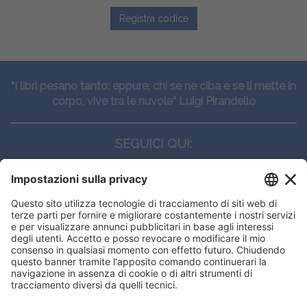
Registra codice
“I libri pesano tanto: eppure, chi se ne ciba e se li mette in
corpo, vive tra le nuvole” Luigi Pirandello
SEGUICI QUI:
CONTATTI
Edi.Ermes srl
Viale E. Forlanini, 21 - 20134, Milano
(+39)027021121
E-mail:
eeinfo@eenet.it
Questo sito utilizza i cookies per