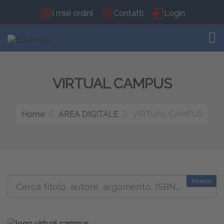
I miei ordini
Contatti
Login
TOG
VIRTUAL CAMPUS
Home
AREA DIGITALE
VIRTUAL CAMPUS
Ricerca