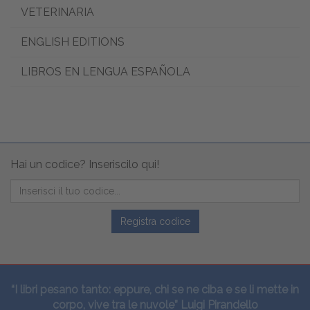
VETERINARIA
ENGLISH EDITIONS
LIBROS EN LENGUA ESPAÑOLA
Hai un codice? Inseriscilo qui!
Registra codice
“I libri pesano tanto: eppure, chi se ne ciba e se li mette in
corpo, vive tra le nuvole” Luigi Pirandello