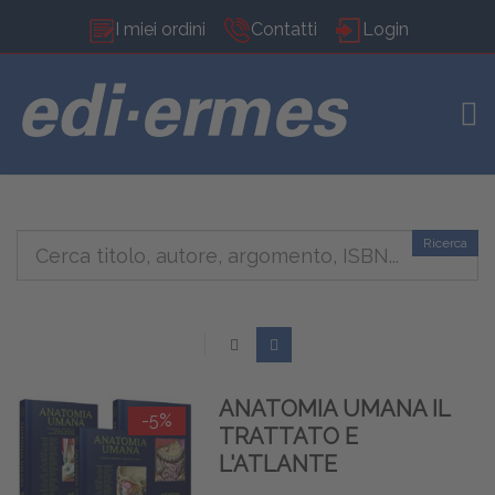
I miei ordini
Contatti
Login
TOG
Ricerca
ANATOMIA UMANA IL
-5%
TRATTATO E
L'ATLANTE