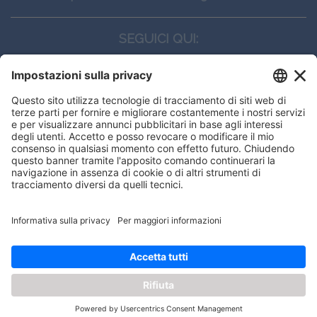
SEGUICI QUI:
CONTATTI
Edi.Ermes srl
Viale E. Forlanini, 21 - 20134, Milano
(+39)027021121
E-mail:
eeinfo@eenet.it
Questo sito utilizza i cookies per
Partita IVA e Codice Fiscale: 02254790153
offrirti la migliore navigazione
ORARI
possibile
Lunedì — Giovedì: - 08:30 - 13:00 – 14:00 - 17:30
Venerdì: - 08:30 - 13:00 – 14:00 - 16:00
OK