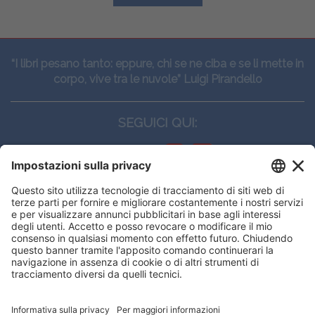
“I libri pesano tanto: eppure, chi se ne ciba e se li mette in
corpo, vive tra le nuvole” Luigi Pirandello
SEGUICI QUI:
CONTATTI
Edi.Ermes srl
Viale E. Forlanini, 21 - 20134, Milano
(+39)027021121
E-mail:
eeinfo@eenet.it
Questo sito utilizza i cookies per
Partita IVA e Codice Fiscale: 02254790153
offrirti la migliore navigazione