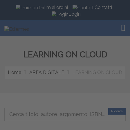
I miei ordini
Contatti
Login
TOG
LEARNING ON CLOUD
Home
AREA DIGITALE
LEARNING ON CLOUD
Ricerca