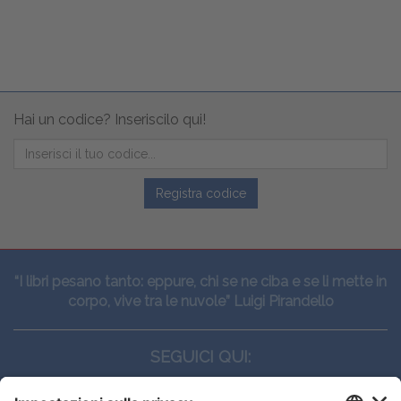
Hai un codice? Inseriscilo qui!
Registra codice
“I libri pesano tanto: eppure, chi se ne ciba e se li mette in
corpo, vive tra le nuvole” Luigi Pirandello
SEGUICI QUI: