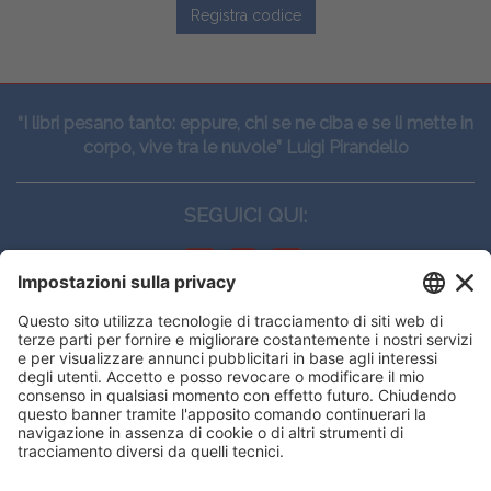
Registra codice
“I libri pesano tanto: eppure, chi se ne ciba e se li mette in
corpo, vive tra le nuvole” Luigi Pirandello
SEGUICI QUI:
CONTATTI
Edi.Ermes srl
Viale E. Forlanini, 21 - 20134, Milano
(+39)027021121
E-mail:
eeinfo@eenet.it
Questo sito utilizza i cookies per
Partita IVA e Codice Fiscale: 02254790153