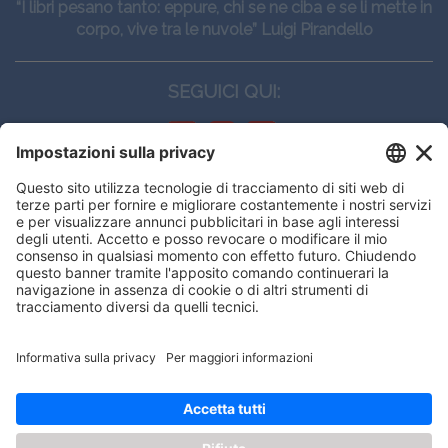
“I libri pesano tanto: eppure, chi se ne ciba e se li mette in
corpo, vive tra le nuvole” Luigi Pirandello
SEGUICI QUI:
CONTATTI
Edi.Ermes srl
Viale E. Forlanini, 21 - 20134, Milano
(+39)027021121
E-mail:
eeinfo@eenet.it
Questo sito utilizza i cookies per
Partita IVA e Codice Fiscale: 02254790153
offrirti la migliore navigazione
ORARI
possibile
Lunedì — Giovedì: - 08:30 - 13:00 – 14:00 - 17:30
Venerdì: - 08:30 - 13:00 – 14:00 - 16:00
OK