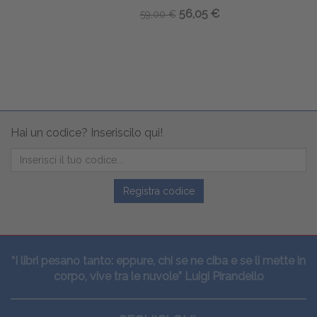
56,05 €
59,00 €
Hai un codice? Inseriscilo qui!
Registra codice
“I libri pesano tanto: eppure, chi se ne ciba e se li mette in
corpo, vive tra le nuvole” Luigi Pirandello