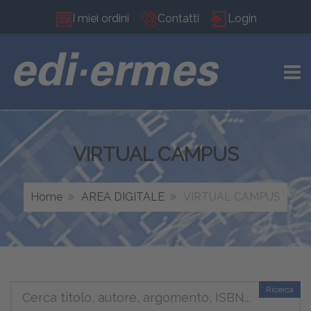
I miei ordini
Contatti
Login
TOGG
VIRTUAL CAMPUS
Home
AREA DIGITALE
VIRTUAL CAMPUS
Ricerca