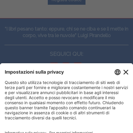
“I libri pesano tanto: eppure, chi se ne ciba e se li mette in
corpo, vive tra le nuvole” Luigi Pirandello
SEGUICI QUI:
CONTATTI
Edi.Ermes srl
Viale E. Forlanini, 21 - 20134, Milano
(+39)027021121
E-mail:
eeinfo@eenet.it
Questo sito utilizza i cookies per
Partita IVA e Codice Fiscale: 02254790153
offrirti la migliore navigazione