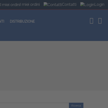
I miei ordini
Contatti
Login
NTI
DISTRIBUZIONE
Ricerca