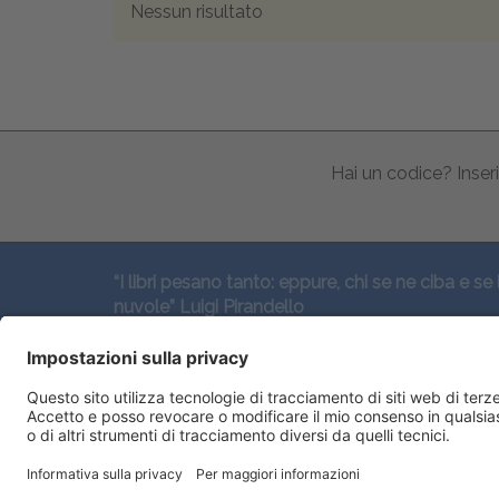
Nessun risultato
Hai un codice? Inseri
“I libri pesano tanto: eppure, chi se ne ciba e se 
nuvole” Luigi Pirandello
SEGUICI QUI: