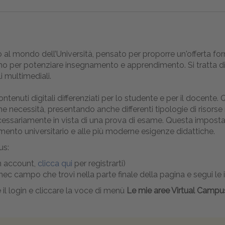
 al mondo dell’Università, pensato per proporre un'offerta f
grano per potenziare insegnamento e apprendimento. Si tratta d
i multimediali.
contenuti digitali differenziati per lo studente e per il docen
ecessità, presentando anche differenti tipologie di risorse 
ecessariamente in vista di una prova di esame. Questa impostaz
amento universitario e alle più moderne esigenze didattiche.
us:
un account,
clicca qui
per registrarti)
o nec campo che trovi nella parte finale della pagina e segui le 
e il login e cliccare la voce di menù
Le mie aree Virtual Camp