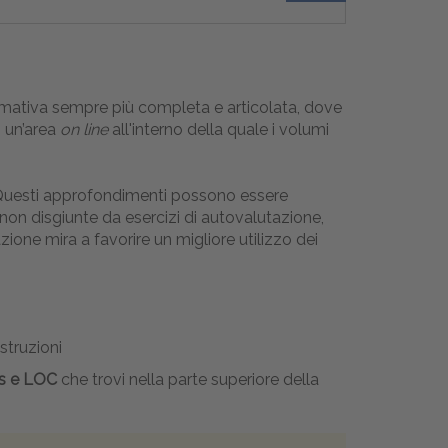
ormativa sempre più completa e articolata, dove
i un’area
on line
all'interno della quale i volumi
te. Questi approfondimenti possono essere
non disgiunte da esercizi di autovalutazione,
ione mira a favorire un migliore utilizzo dei
istruzioni
us e LOC
che trovi nella parte superiore della