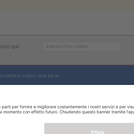
scilo qui!
li mette in corpo, vive tra le