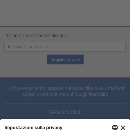
Hai un codice? Inseriscilo qui!
Registra codice
“I libri pesano tanto: eppure, chi se ne ciba e se li mette in
corpo, vive tra le nuvole” Luigi Pirandello
SEGUICI QUI: