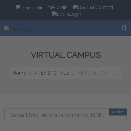
I miei ordini
Contatti
Login
TOG
VIRTUAL CAMPUS
Home
AREA DIGITALE
VIRTUAL CAMPUS
Ricerca