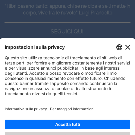
“I libri pesano tanto: eppure, chi se ne ciba e se li mette in
corpo, vive tra le nuvole” Luigi Pirandello
SEGUICI QUI:
CONTATTI
Edi.Ermes srl
Viale E. Forlanini, 21 - 20134, Milano
(+39)027021121
E-mail:
eeinfo@eenet.it
Questo sito utilizza i cookies per
Partita IVA e Codice Fiscale: 02254790153
offrirti la migliore navigazione
ORARI
possibile
Lunedì — Giovedì: - 08:30 - 13:00 – 14:00 - 17:30
Venerdì: - 08:30 - 13:00 – 14:00 - 16:00
OK