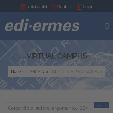
I miei ordini
Contatti
Login
TOG
VIRTUAL CAMPUS
Home
AREA DIGITALE
VIRTUAL CAMPUS
Ricerca