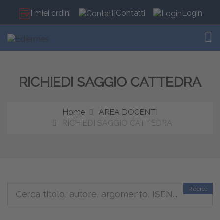
I miei ordini
Contatti
Login
TOG
RICHIEDI SAGGIO CATTEDRA
Home
AREA DOCENTI
RICHIEDI SAGGIO CATTEDRA
Ricerca