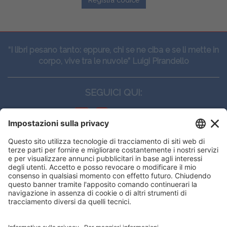
Registra codice
“I libri pesano tanto: eppure, chi se ne ciba e se li mette in
corpo, vive tra le nuvole” Luigi Pirandello
SEGUICI QUI:
CONTATTI
Edi.Ermes srl
Viale E. Forlanini, 21 - 20134, Milano
(+39)027021121
E-mail:
eeinfo@eenet.it
Questo sito utilizza i cookies per
Partita IVA e Codice Fiscale: 02254790153
offrirti la migliore navigazione