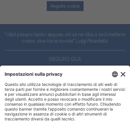
Registra codice
“I libri pesano tanto: eppure, chi se ne ciba e se li mette in
corpo, vive tra le nuvole” Luigi Pirandello
SEGUICI QUI:
CONTATTI
Edi.Ermes srl
Viale E. Forlanini, 21 - 20134, Milano
(+39)027021121
E-mail:
eeinfo@eenet.it
Partita IVA e Codice Fiscale: 02254790153