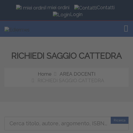
I miei ordini
Contatti
Login
TOG
RICHIEDI SAGGIO CATTEDRA
Home
AREA DOCENTI
RICHIEDI SAGGIO CATTEDRA
Ricerca