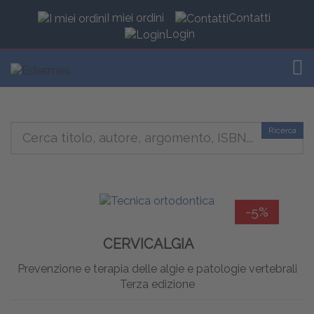
I miei ordini
Contatti
Login
TOG
Ricerca
-5%
CERVICALGIA
Prevenzione e terapia delle algie e patologie vertebrali
Terza edizione