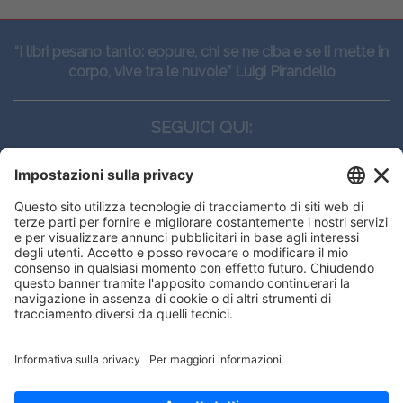
“I libri pesano tanto: eppure, chi se ne ciba e se li mette in
corpo, vive tra le nuvole” Luigi Pirandello
SEGUICI QUI:
CONTATTI
Edi.Ermes srl
Viale E. Forlanini, 21 - 20134, Milano
(+39)027021121
E-mail:
eeinfo@eenet.it
Questo sito utilizza i cookies per
Partita IVA e Codice Fiscale: 02254790153
offrirti la migliore navigazione
ORARI
possibile
Lunedì — Giovedì: - 08:30 - 13:00 – 14:00 - 17:30