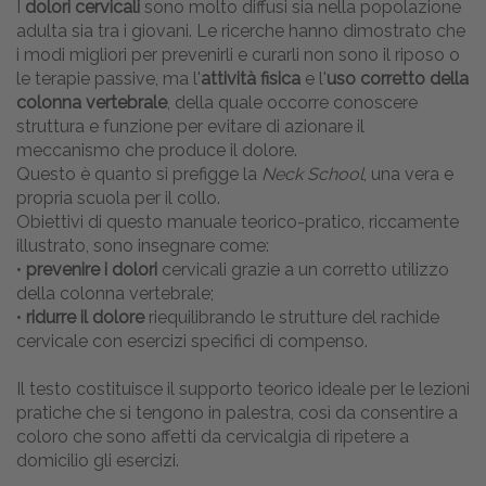
I
dolori cervicali
sono molto diffusi sia nella popolazione
adulta sia tra i giovani. Le ricerche hanno dimostrato che
i modi migliori per prevenirli e curarli non sono il riposo o
le terapie passive, ma l'
attività fisica
e l'
uso corretto della
colonna vertebrale
, della quale occorre conoscere
struttura e funzione per evitare di azionare il
meccanismo che produce il dolore.
Questo è quanto si prefigge la
Neck School
, una vera e
propria scuola per il collo.
Obiettivi di questo manuale teorico-pratico, riccamente
illustrato, sono insegnare come:
•
prevenire i dolori
cervicali grazie a un corretto utilizzo
della colonna vertebrale;
•
ridurre il dolore
riequilibrando le strutture del rachide
cervicale con esercizi specifici di compenso.
Il testo costituisce il supporto teorico ideale per le lezioni
pratiche che si tengono in palestra, così da consentire a
coloro che sono affetti da cervicalgia di ripetere a
domicilio gli esercizi.