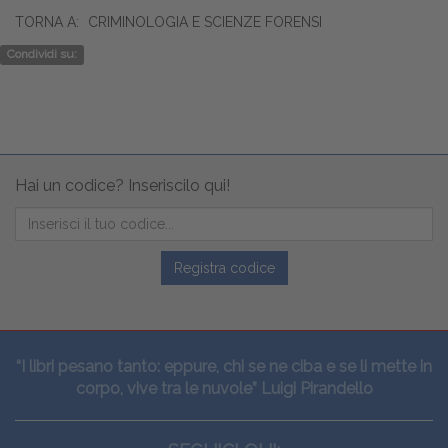
TORNA A:
CRIMINOLOGIA E SCIENZE FORENSI
Condividi su:
Hai un codice? Inseriscilo qui!
Registra codice
“I libri pesano tanto: eppure, chi se ne ciba e se li mette in
corpo, vive tra le nuvole” Luigi Pirandello