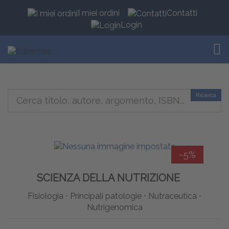
I miei ordini
Contatti
Login
TOG
Ricerca
-5%
SCIENZA DELLA NUTRIZIONE
Fisiologia ⋅ Principali patologie ⋅ Nutraceutica ⋅
Nutrigenomica