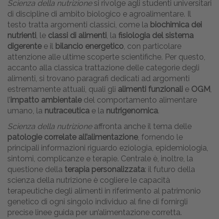
Scienza della nutrizione
si rivolge agli studenti universitari
di discipline di ambito biologico e agroalimentare. Il
testo tratta argomenti classici, come la
biochimica dei
nutrienti
, le
classi di alimenti
, la
fisiologia del sistema
digerente
e il
bilancio energetico
, con particolare
attenzione alle ultime scoperte scientifiche. Per questo,
accanto alla classica trattazione delle categorie degli
alimenti, si trovano paragrafi dedicati ad argomenti
estremamente attuali, quali gli
alimenti funzionali
e
OGM
,
l’
impatto ambientale
del comportamento alimentare
umano, la
nutraceutica
e la
nutrigenomica
.
Scienza della nutrizione
affronta anche il tema delle
patologie correlate all’alimentazione
, fornendo le
principali informazioni riguardo eziologia, epidemiologia,
sintomi, complicanze e terapie. Centrale è, inoltre, la
questione della
terapia personalizzata
: il futuro della
scienza della nutrizione è cogliere le capacità
terapeutiche degli alimenti in riferimento al patrimonio
genetico di ogni singolo individuo al fine di fornirgli
precise linee guida per un’alimentazione corretta.