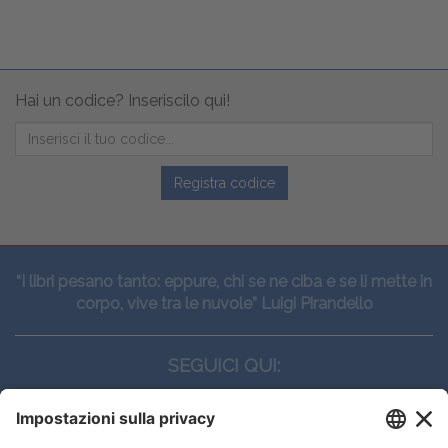
Hai un codice? Inseriscilo qui!
Registra codice
“I libri pesano tanto: eppure, chi se ne ciba e se li mette in
corpo, vive tra le nuvole” Luigi Pirandello
SEGUICI QUI: