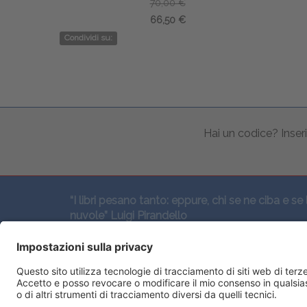
70,00 €
66,50 €
Condividi su:
Hai un codice? Inseri
“I libri pesano tanto: eppure, chi se ne ciba e se 
nuvole” Luigi Pirandello
SEGUICI QUI: