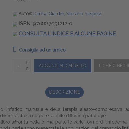
Autori:
Denisa Giardini, Stefano Respizzi
ISBN:
978887051212-0
CONSULTA L'INDICE E ALCUNE PAGINE
Consiglia ad un amico
DESCRIZIONE
gio linfatico manuale e della terapia elasto-compressiva
versi distretti corporei e delle differenti patologie.
 libro affronta nella prima parte le varie forme di linfedema
onda parte sono presentate le applicazioni del drenaggio linf