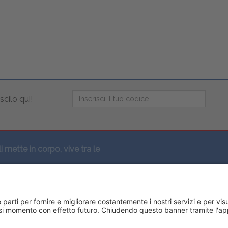
scilo qui!
li mette in corpo, vive tra le