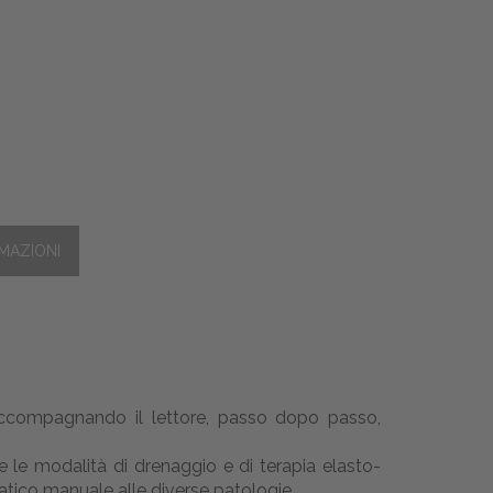
, accompagnando il lettore, passo dopo passo,
 e le modalità di drenaggio e di terapia elasto-
atico manuale alle diverse patologie.