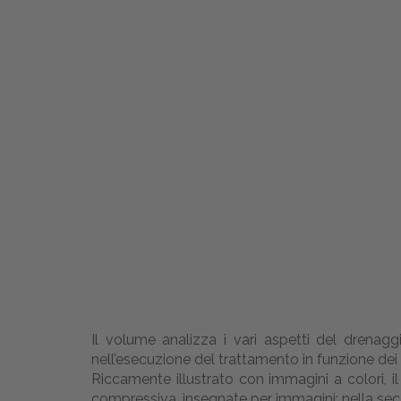
Il volume analizza i vari aspetti del drenag
nell’esecuzione del trattamento in funzione dei di
Riccamente illustrato con immagini a colori, il
compressiva, insegnate per immagini; nella sec