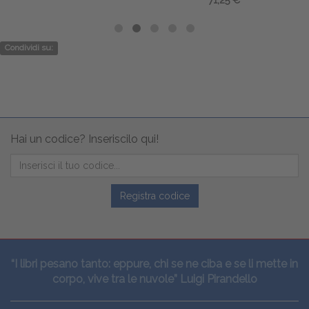
Condividi su:
Hai un codice? Inseriscilo qui!
Registra codice
“I libri pesano tanto: eppure, chi se ne ciba e se li mette in
corpo, vive tra le nuvole” Luigi Pirandello