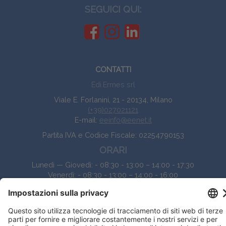
SEGUICI QUI:
CONTATTI
Edi.Ermes srl
Viale E. Forlanini, 21 - 20134, Milano
(+39)027021121
E-mail:
eeinfo@eenet.it
Partita IVA e Codice Fiscale: 02254790153
ORARI
Lunedì — Giovedì: - 08:30 - 13:00 – 14:00 - 17:30
Venerdì: - 08:30 - 13:00 – 14:00 - 16:00