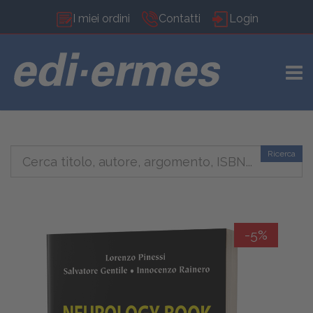
I miei ordini
Contatti
Login
TOGG
Ricerca
-5%