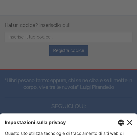
Hai un codice? Inseriscilo qui!
Registra codice
“I libri pesano tanto: eppure, chi se ne ciba e se li mette in
corpo, vive tra le nuvole” Luigi Pirandello
SEGUICI QUI: