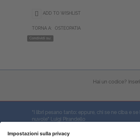
ADD TO WISHLIST
TORNA A:
OSTEOPATIA
Condividi su:
Hai un codice? Inseri
“I libri pesano tanto: eppure, chi se ne ciba e se 
nuvole” Luigi Pirandello
SEGUICI QUI: