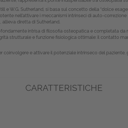
aziente, rappresenta il ponte indispensabile tra osteopatia str
Still e W.G. Sutherland, si basa sul concetto della “dolce esa
 potente nell’attivare i meccanismi intrinseci di auto-correzio
allieva diretta di Sutherland.
ofondamente intrisa di filosofia osteopatica e completata da r
egrità strutturale e funzione fisiologica ottimale: il contatto 
 per coinvolgere e attivare il potenziale intrinseco del pazien
CARATTERISTICHE