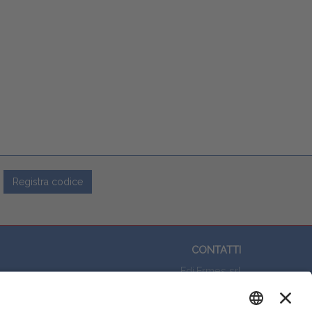
Registra codice
CONTATTI
Edi.Ermes srl
Viale E. Forlanini, 21 - 20134, Milano
Questo sito utilizza i cookies per
(+39)027021121