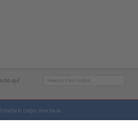
scilo qui!
li mette in corpo, vive tra le