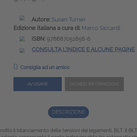
Autore:
Susan Turner
Edizione italiana a cura di:
Marco Siccardi
ISBN:
978887051856-6
CONSULTA L'INDICE E ALCUNE PAGINE
Consiglia ad un amico
AVVISAMI!
DESCRIZIONE
dito il bilanciamento delle tensioni dei legamenti, BLT. Il BL