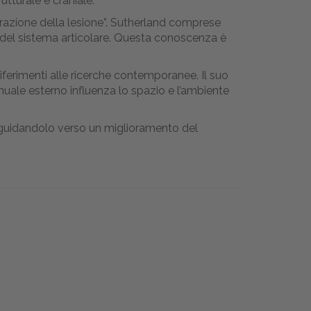
utturale e craniale.
gerazione della lesione”. Sutherland comprese
ne del sistema articolare. Questa conoscenza è
iferimenti alle ricerche contemporanee. Il suo
manuale esterno influenza lo spazio e l’ambiente
te, guidandolo verso un miglioramento del