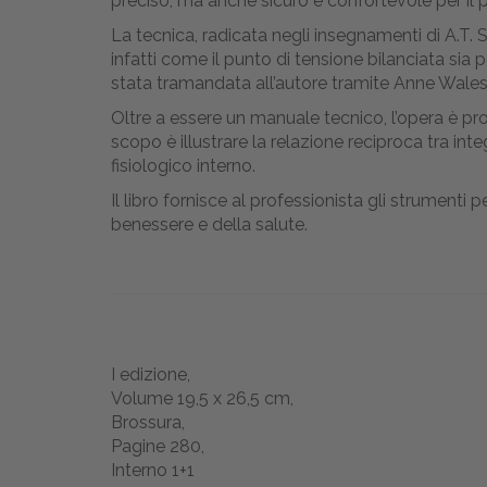
preciso, ma anche sicuro e confortevole per il p
La tecnica, radicata negli insegnamenti di A.T. 
infatti come il punto di tensione bilanciata sia
stata tramandata all’autore tramite Anne Wales, 
Oltre a essere un manuale tecnico, l’opera è pr
scopo è illustrare la relazione reciproca tra int
fisiologico interno.
Il libro fornisce al professionista gli strumenti
benessere e della salute.
I edizione,
Volume 19,5 x 26,5 cm,
Brossura,
Pagine 280,
Interno 1+1