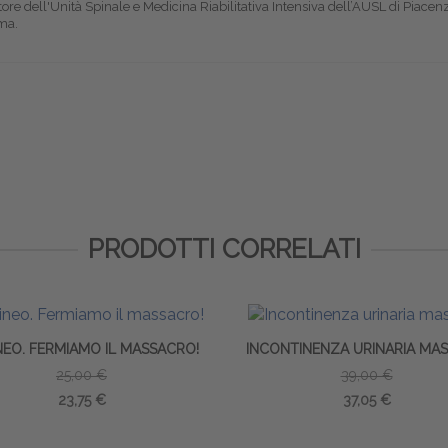
ttore dell'Unità Spinale e Medicina Riabilitativa Intensiva dell’AUSL di Piacenz
rma.
PRODOTTI CORRELATI
NEO. FERMIAMO IL MASSACRO!
INCONTINENZA URINARIA MAS
25,00 €
39,00 €
23,75 €
37,05 €