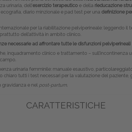
a urinaria, dell’
esercizio terapeutico
e della
rieducazione str
 ecografia, diario minzionale e pad test per una
definizione pe
ternazionale per la riabilitazione pelviperineale: leggendo il t
oprattutto dell’attività in ambito clinico.
e necessarie ad affrontare tutte le disfunzioni pelviperineali
e, inquadramento clinico e trattamento – sull’incontinenza ur
l campo.
tinenza urinaria femminile: manuale esaustivo, particolareggiat
aro tutti i test necessari per la valutazione del paziente, gl
 in gravidanza e nel
post-partum
.
CARATTERISTICHE