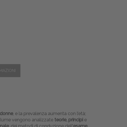
e donne
, e la prevalenza aumenta con l’età;
l volume vengono analizzate
teorie, principi
e
nale
, dei metodi di conduzione dell’
esame