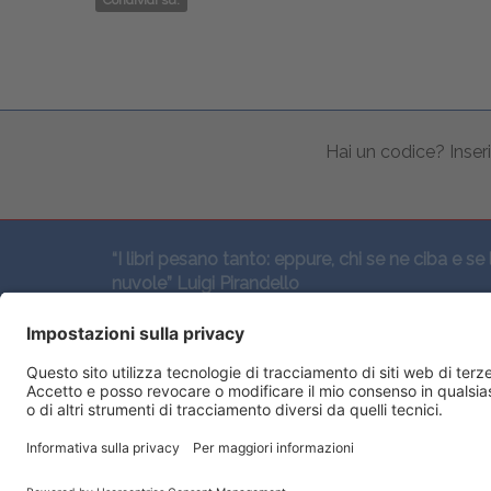
Condividi su:
Hai un codice? Inseri
“I libri pesano tanto: eppure, chi se ne ciba e se 
nuvole” Luigi Pirandello
SEGUICI QUI: