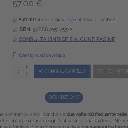
57,00 €
Autori:
Donatella Giraudo, Gianfranco Lamberti
ISBN:
978887051755-2
CONSULTA L'INDICE E ALCUNE PAGINE
Consiglia ad un amico
DESCRIZIONE
 a entrambi i sessi, benché sia
due volte più frequente nell
patta sempre in maniera significativa sulla qualità di vita. Ne
 manuale fornisce piena conoscenza della
neuroanatomia funzio