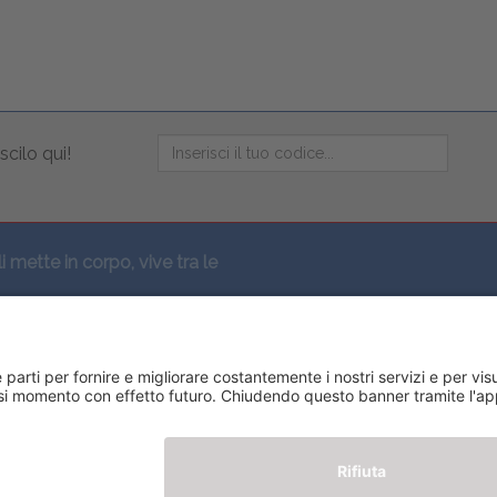
scilo qui!
li mette in corpo, vive tra le