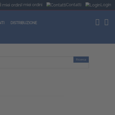
I miei ordini
Contatti
Login
NTI
DISTRIBUZIONE
Ricerca