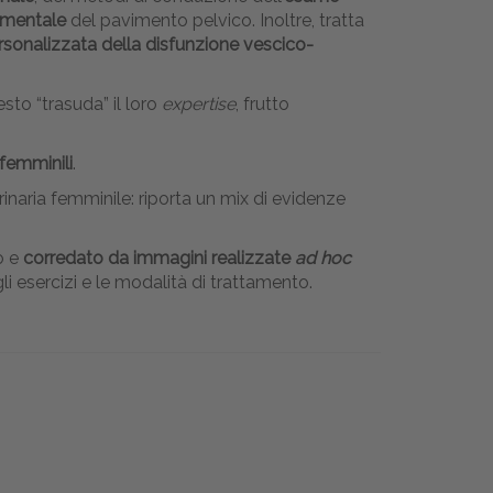
umentale
del pavimento pelvico. Inoltre, tratta
rsonalizzata della disfunzione vescico-
esto “trasuda” il loro
expertise
, frutto
 femminili
.
inaria femminile: riporta un mix di evidenze
o e
corredato da immagini realizzate
ad hoc
i esercizi e le modalità di trattamento.