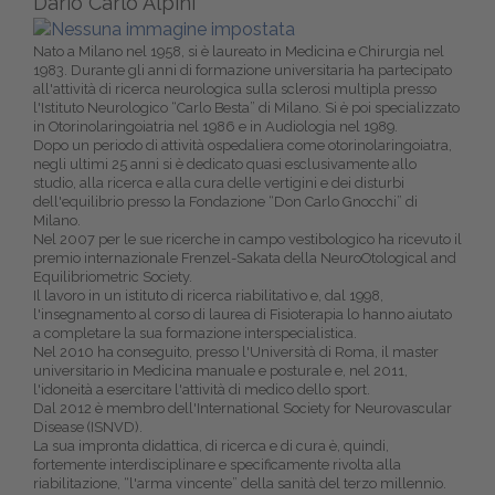
Dario Carlo Alpini
Nato a Milano nel 1958, si è laureato in Medicina e Chirurgia nel
1983. Durante gli anni di formazione universitaria ha partecipato
all'attività di ricerca neurologica sulla sclerosi multipla presso
l'Istituto Neurologico “Carlo Besta” di Milano. Si è poi specializzato
in Otorinolaringoiatria nel 1986 e in Audiologia nel 1989.
Dopo un periodo di attività ospedaliera come otorinolaringoiatra,
negli ultimi 25 anni si è dedicato quasi esclusivamente allo
studio, alla ricerca e alla cura delle vertigini e dei disturbi
dell'equilibrio presso la Fondazione “Don Carlo Gnocchi” di
Milano.
Nel 2007 per le sue ricerche in campo vestibologico ha ricevuto il
premio internazionale Frenzel-Sakata della NeuroOtological and
Equilibriometric Society.
Il lavoro in un istituto di ricerca riabilitativo e, dal 1998,
l'insegnamento al corso di laurea di Fisioterapia lo hanno aiutato
a completare la sua formazione interspecialistica.
Nel 2010 ha conseguito, presso l'Università di Roma, il master
universitario in Medicina manuale e posturale e, nel 2011,
l'idoneità a esercitare l'attività di medico dello sport.
Dal 2012 è membro dell'International Society for Neurovascular
Disease (ISNVD).
La sua impronta didattica, di ricerca e di cura è, quindi,
fortemente interdisciplinare e specificamente rivolta alla
riabilitazione, “l'arma vincente” della sanità del terzo millennio.