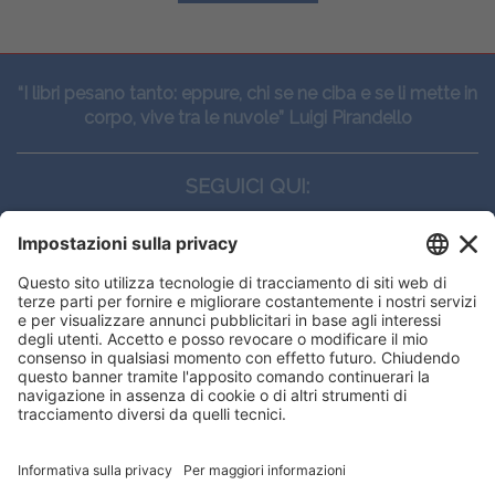
“I libri pesano tanto: eppure, chi se ne ciba e se li mette in
corpo, vive tra le nuvole” Luigi Pirandello
SEGUICI QUI:
CONTATTI
Edi.Ermes srl
Viale E. Forlanini, 21 - 20134, Milano
(+39)027021121
E-mail:
eeinfo@eenet.it
Questo sito utilizza i cookies per
Partita IVA e Codice Fiscale: 02254790153
offrirti la migliore navigazione
ORARI
possibile