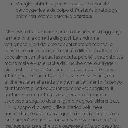
Vertigini labirintica, parossisistica posizionale,
cervicogenica e da colpo di frusta: fisiopatologia,
anamnesi, esame obiettivo e
terapia
"Non esiste trattamento corretto finché non si raggiunge
la meta di una corretta diagnosi. La sindrome
vertiginosa, il più delle volte scatenata da molteplici
cause che si intrecciano, è materia difficile da affrontare,
specialmente nella sua fase acuta, perché il paziente sta
molto male e vuole uscire dall'incubo che lo affligge il
più presto possibile. Superata la fase acuta, ci si deve
interrogare e concentrare sulle cause scatenanti, ma
anche restare nella retta via del mantenimento, facendo
gli interventi giusti ed evitando manovre sbagliate. Il
trattamento corretto troverà, pertanto, il maggior
successo a seguito della migliore diagnosi differenziale.
[...] Lo scopo di questo utile e pratico volume è
trasmettere l'esperienza acquisita in tanti anni di lavoro
“sul campo” avendo la consapevolezza che
non si sa
mai abbastanza
e che
ogni paziente è diverso dall'altro
.