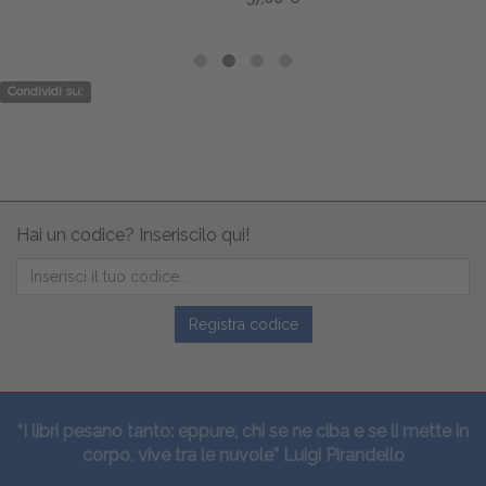
Condividi su:
Hai un codice? Inseriscilo qui!
Registra codice
“I libri pesano tanto: eppure, chi se ne ciba e se li mette in
corpo, vive tra le nuvole” Luigi Pirandello