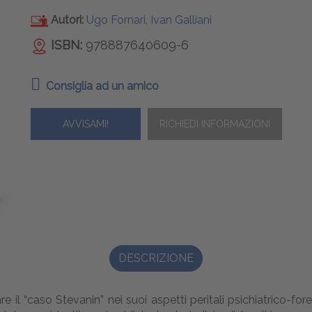
Autori:
Ugo Fornari, Ivan Galliani
ISBN:
978887640609-6
Consiglia ad un amico
AVVISAMI!
DESCRIZIONE
re il “caso Stevanin” nei suoi aspetti peritali psichiatrico-for