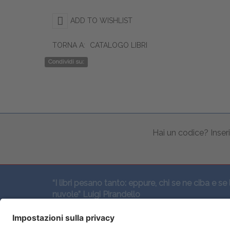
ADD TO WISHLIST
TORNA A:
CATALOGO LIBRI
Condividi su:
Hai un codice? Inseri
“I libri pesano tanto: eppure, chi se ne ciba e se 
nuvole” Luigi Pirandello
SEGUICI QUI: