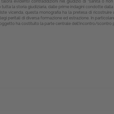
o talora evidenti) contraddizioni nel giudizio di “sanità o no
utta la storia giudiziaria, dalle prime indagini condotte dall
iste vicenda, questa monografia ha la pretesa di ricostruire
egi peritali di diversa formazione ed estrazione. In particolare
soggetto ha costituito la parte centrale dell'incontro/scontro pe