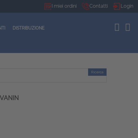
I miei ordini
Contatti
Login
NTI
DISTRIBUZIONE
Ricerca
EVANIN