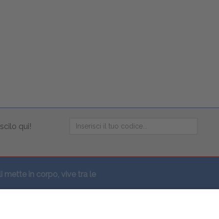
scilo qui!
li mette in corpo, vive tra le