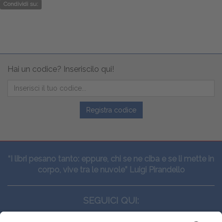
Condividi su:
Hai un codice? Inseriscilo qui!
Registra codice
“I libri pesano tanto: eppure, chi se ne ciba e se li mette in
corpo, vive tra le nuvole” Luigi Pirandello
SEGUICI QUI: