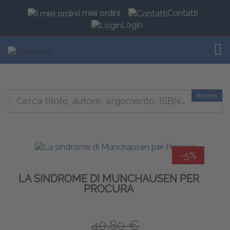
I miei ordini
Contatti
Login
TOG
Ricerca
-5%
LA SINDROME DI MUNCHAUSEN PER
PROCURA
40,80 €