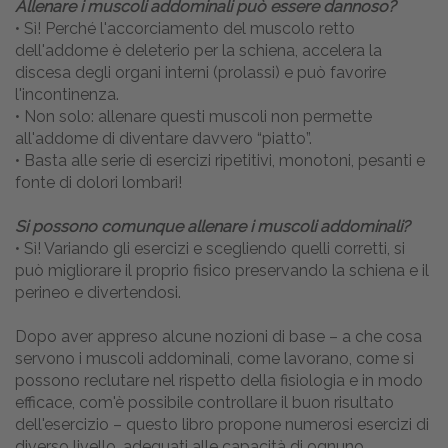
Allenare i muscoli addominali può essere dannoso?
• Sì! Perché l'accorciamento del muscolo retto
dell'addome è deleterio per la schiena, accelera la
discesa degli organi interni (prolassi) e può favorire
l'incontinenza.
• Non solo: allenare questi muscoli non permette
all'addome di diventare davvero “piatto”.
• Basta alle serie di esercizi ripetitivi, monotoni, pesanti e
fonte di dolori lombari!
Si possono comunque allenare i muscoli addominali?
• Sì! Variando gli esercizi e scegliendo quelli corretti, si
può migliorare il proprio fisico preservando la schiena e il
perineo e divertendosi.
Dopo aver appreso alcune nozioni di base – a che cosa
servono i muscoli addominali, come lavorano, come si
possono reclutare nel rispetto della fisiologia e in modo
efficace, com'è possibile controllare il buon risultato
dell'esercizio – questo libro propone numerosi esercizi di
diverso livello, adeguati alle capacità di ognuno.