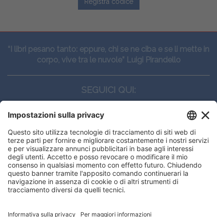
Registra codice
“I libri pesano tanto: eppure, chi se ne ciba e se li mette in
corpo, vive tra le nuvole” Luigi Pirandello
SEGUICI QUI:
CONTATTI
Edi.Ermes srl
Viale E. Forlanini, 21 - 20134, Milano
(+39)027021121
E-mail:
eeinfo@eenet.it
Partita IVA e Codice Fiscale: 02254790153