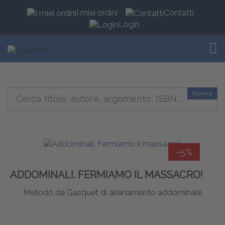
I miei ordini
Contatti
Login
TOG
Ricerca
-5%
ADDOMINALI. FERMIAMO IL MASSACRO!
Metodo de Gasquet di allenamento addominale