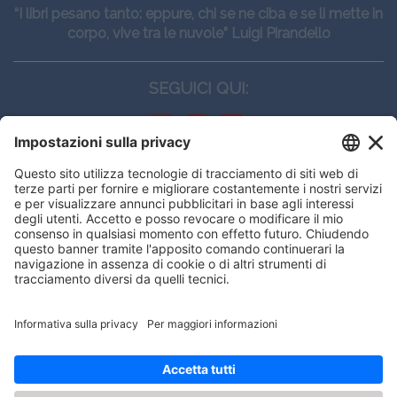
“I libri pesano tanto: eppure, chi se ne ciba e se li mette in
corpo, vive tra le nuvole” Luigi Pirandello
SEGUICI QUI:
CONTATTI
Edi.Ermes srl
Viale E. Forlanini, 21 - 20134, Milano
(+39)027021121
E-mail:
eeinfo@eenet.it
Questo sito utilizza i cookies per
Partita IVA e Codice Fiscale: 02254790153
offrirti la migliore navigazione
ORARI
possibile
Lunedì — Giovedì: - 08:30 - 13:00 – 14:00 - 17:30
Venerdì: - 08:30 - 13:00 – 14:00 - 16:00
OK