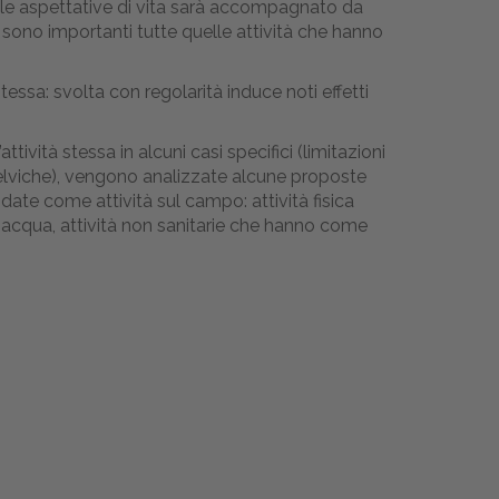
lle aspettative di vita sarà accompagnato da
a sono importanti tutte quelle attività che hanno
ssa: svolta con regolarità induce noti effetti
ività stessa in alcuni casi specifici (limitazioni
pelviche), vengono analizzate alcune proposte
idate come attività sul campo: attività fisica
n acqua, attività non sanitarie che hanno come