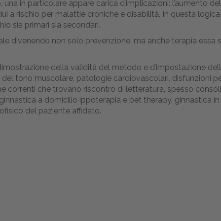
una in particolare appare carica d’implicazioni: l’aumento de
i a rischio per malattie croniche e disabilità. In questa logic
hio sia primari sia secondari.
ale divenendo non solo prevenzione, ma anche terapia essa ste
mostrazione della validità del metodo e d’impostazione dell’att
i del tono muscolare, patologie cardiovascolari, disfunzioni 
he correnti che trovano riscontro di letteratura, spesso consol
ginnastica a domicilio ippoterapia e pet therapy, ginnastica i
isico del paziente affidato.