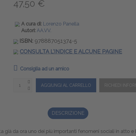
47,50 €
A cura di:
Lorenzo Panella
Autori:
AA.VV.
ISBN:
978887051374-5
CONSULTA L'INDICE E ALCUNE PAGINE
Consiglia ad un amico
DESCRIZIONE
già da ora uno dei più importanti fenomeni sociali in atto e l