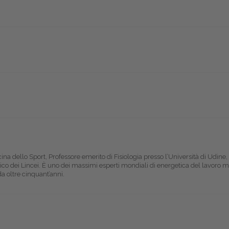
ina dello Sport, Professore emerito di Fisiologia presso l’Università di Udine,
co dei Lincei. È uno dei massimi esperti mondiali di energetica del lavoro 
da oltre cinquant’anni.