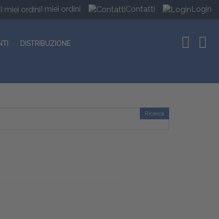
I miei ordini
Contatti
Login
NTI
DISTRIBUZIONE
Ricerca