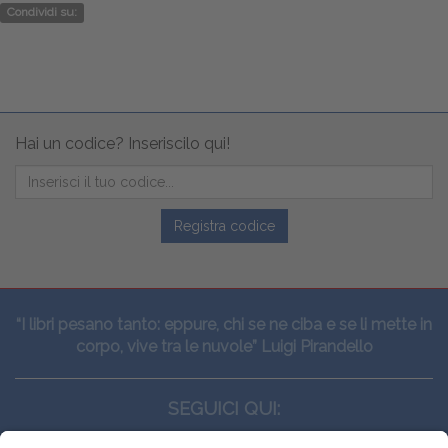
Condividi su:
Hai un codice? Inseriscilo qui!
Registra codice
“I libri pesano tanto: eppure, chi se ne ciba e se li mette in
corpo, vive tra le nuvole” Luigi Pirandello
SEGUICI QUI: