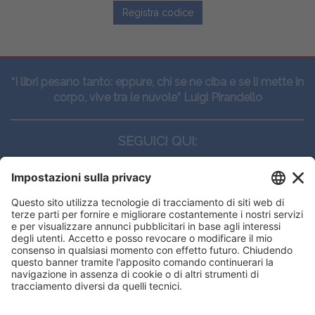
Registra codice
“I libri pesano tanto: eppure, chi se ne ciba e se li mette in
corpo, vive tra le nuvole” Luigi Pirandello
SEGUICI QUI:
CONTATTI
Edi.Ermes srl
Viale E. Forlanini, 21 - 20134, Milano
(+39)027021121
E-mail:
eeinfo@eenet.it
Questo sito utilizza i cookies per
Partita IVA e Codice Fiscale: 02254790153